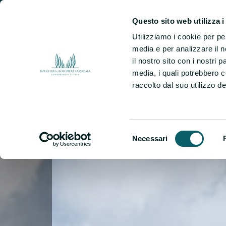
Tenuta Campo al Signore
Questo sito web utilizza i
Utilizziamo i cookie per pe
media e per analizzare il n
il nostro sito con i nostri 
media, i quali potrebbero 
Members
raccolto dal suo utilizzo dei
List
Selezione
Necessari
del
consenso