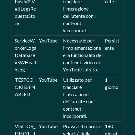
baseV2:V
tracciare
ente
#||LogsRe
l'interazione
questsSto
dell'utente con i
re
contenuti
incorporati.
ServiceW
YouTube
Necessario per
Persist
orkerLogs
l'implementazione
ente
Database
e la funzionalità dei
#SWHealt
contenuti video di
hLog
YouTube sul sito.
TESTCO
YouTube
Utilizzato per
1
OKIESEN
tracciare
giorno
ABLED
l'interazione
dell'utente con i
contenuti
incorporati.
VISITOR_
YouTube
Prova a stimare la
180
INFO1_LI
velocità della
giorni