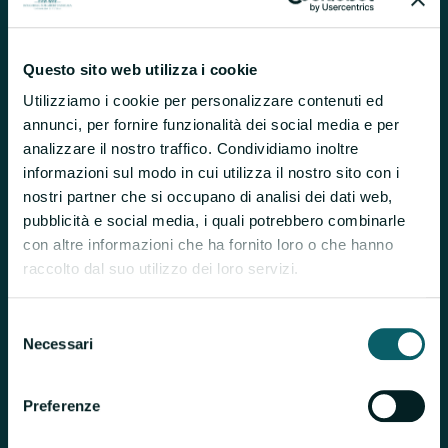
Questo sito web utilizza i cookie. Utilizziamo i cookie
per personalizzare contenuti ed annunci, per fornire
funzionalità dei social media e per analizzare il nostro
Questo sito web utilizza i cookie
traffico. Condividiamo inoltre informazioni sul modo in
Utilizziamo i cookie per personalizzare contenuti ed
cui utilizza il nostro sito con i nostri partner che si
annunci, per fornire funzionalità dei social media e per
occupano di analisi dei dati web, pubblicità e social
analizzare il nostro traffico. Condividiamo inoltre
media, i quali potrebbero combinarle con altre
informazioni sul modo in cui utilizza il nostro sito con i
informazioni che ha fornito loro o che hanno raccolto
nostri partner che si occupano di analisi dei dati web,
dal suo utilizzo dei loro servizi.
pubblicità e social media, i quali potrebbero combinarle
con altre informazioni che ha fornito loro o che hanno
I cookie sono piccoli file di testo che possono essere
raccolto dal suo utilizzo dei loro servizi.
utilizzati dai siti web per rendere più efficiente
l'esperienza per l'utente.
Selezione
La legge afferma che possiamo memorizzare i cookie
Necessari
del
sul suo dispositivo se sono strettamente necessari per il
consenso
funzionamento di questo sito. Per tutti gli altri tipi di
Preferenze
cookie abbiamo bisogno del suo permesso.